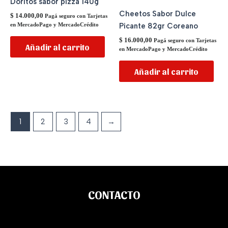
Doritos sabor pizza 140g
Cheetos Sabor Dulce
$
14.000,00
Pagá seguro con Tarjetas
Picante 82gr Coreano
en MercadoPago y MercadoCrédito
$
16.000,00
Pagá seguro con Tarjetas
Añadir al carrito
en MercadoPago y MercadoCrédito
Añadir al carrito
1
2
3
4
→
CONTACTO