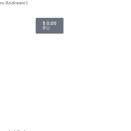
eo Andreani |
Cart
$
0,00
0