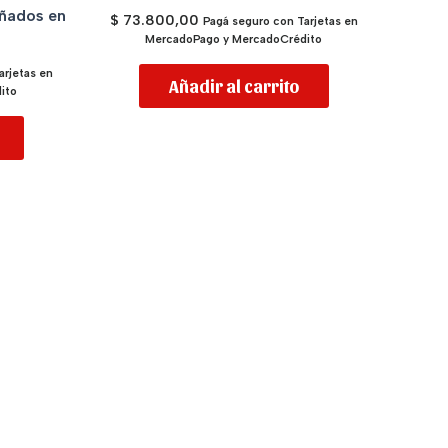
añados en
$
73.800,00
Pagá seguro con Tarjetas en
MercadoPago y MercadoCrédito
arjetas en
Añadir al carrito
ito