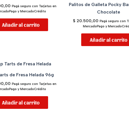
Palitos de Galleta Pocky B
00,00
Pagá seguro con Tarjetas en
rcadoPago y MercadoCrédito
Chocolate
$
20.500,00
Pagá seguro con T
Añadir al carrito
MercadoPago y MercadoCréd
Añadir al carrito
arts de Fresa Helada 96g
00,00
Pagá seguro con Tarjetas en
rcadoPago y MercadoCrédito
Añadir al carrito