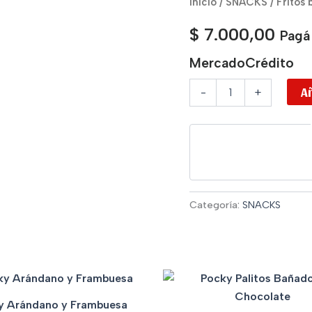
Inicio
/
SNACKS
/ Fritos 
brand
chili
$
7.000,00
Pagá
cheese
cantidad
MercadoCrédito
Añ
-
+
Categoría:
SNACKS
y Arándano y Frambuesa