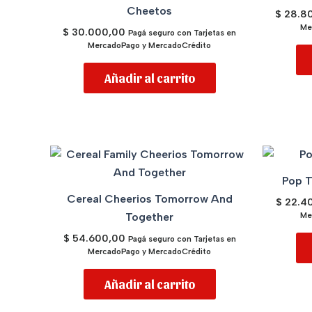
Cheetos
$
28.8
Me
$
30.000,00
Pagá seguro con Tarjetas en
MercadoPago y MercadoCrédito
Añadir al carrito
Pop T
Cereal Cheerios Tomorrow And
$
22.4
Together
Me
$
54.600,00
Pagá seguro con Tarjetas en
MercadoPago y MercadoCrédito
Añadir al carrito