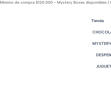
Minimo de compra $120.000 - Mystery Boxes disponibles | C
Ir
al
contenido
Tienda
CHOCOL
MYSTERY
DESPE
JUGUE