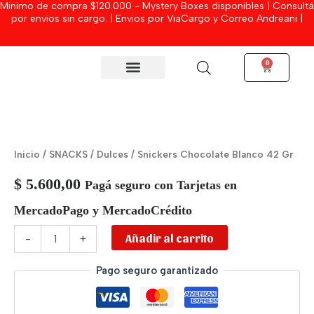
Minimo de compra $120.000 - Mystery Boxes disponibles | Consultá
Ir
por envios sin cargo. | Envios por ViaCargo y Correo Andreani |
al
contenido
0
Cart
MYSTERY BOXES
Snickers
Chocolate
Blanco
Inicio
/
SNACKS
/
Dulces
/ Snickers Chocolate Blanco 42 Gr
42
Gr
$
5.600,00
Pagá seguro con Tarjetas en
cantidad
MercadoPago y MercadoCrédito
Añadir al carrito
-
+
Pago seguro garantizado