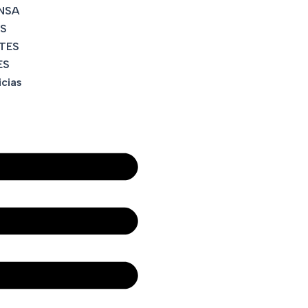
NSA
S
TES
ES
icias