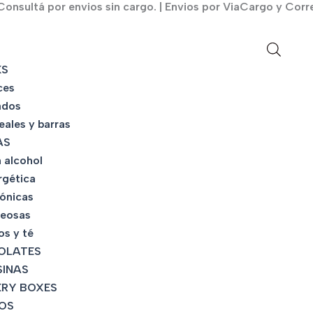
onsultá por envios sin cargo. | Envios por ViaCargo y Corr
KS
ces
ados
eales y barras
AS
 alcohol
rgética
tónicas
eosas
os y té
OLATES
INAS
RY BOXES
OS