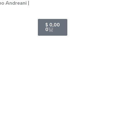
eo Andreani |
Cart
$
0,00
0