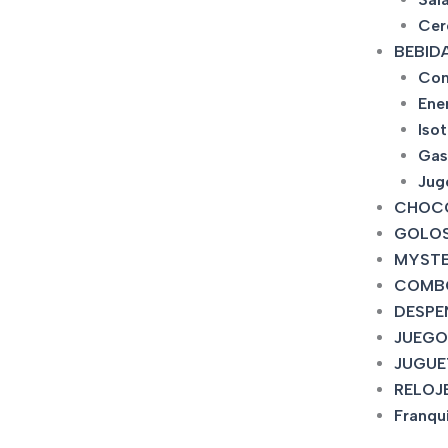
Cer
BEBID
Con
Ene
Iso
Gas
Jug
CHOC
GOLOS
MYSTE
COMB
DESPE
JUEGO
JUGUE
RELOJ
Franqu