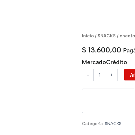
cheetos
Inicio
/
SNACKS
/ cheeto
assado
cantidad
$
13.600,00
Pagá
MercadoCrédito
Añ
-
+
Categoría:
SNACKS