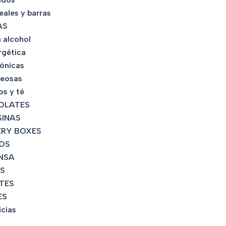
eales y barras
AS
 alcohol
rgética
tónicas
eosas
os y té
OLATES
INAS
RY BOXES
OS
NSA
S
TES
ES
icias