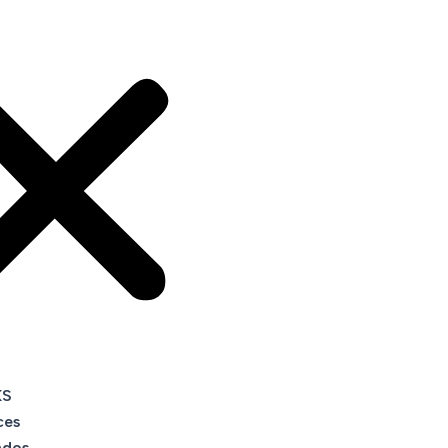
KS
ces
ados