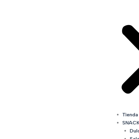
Tienda
SNAC
Dul
Sal