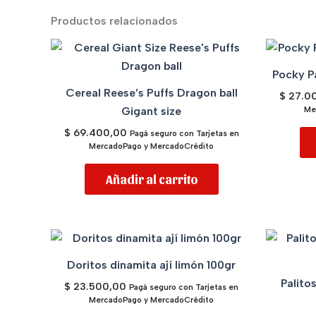
Productos relacionados
Pocky P
Cereal Reese’s Puffs Dragon ball
$
27.0
Gigant size
Me
$
69.400,00
Pagá seguro con Tarjetas en
MercadoPago y MercadoCrédito
Añadir al carrito
Doritos dinamita ají limón 100gr
Palito
$
23.500,00
Pagá seguro con Tarjetas en
MercadoPago y MercadoCrédito