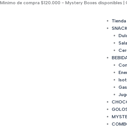
Minimo de compra $120.000 - Mystery Boxes disponibles | C
Ir
al
contenido
Tienda
SNAC
Dul
Sal
Cer
BEBID
Con
Ene
Iso
Gas
Jug
CHOC
GOLOS
MYSTE
COMB