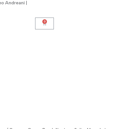
eo Andreani |
0
Cart