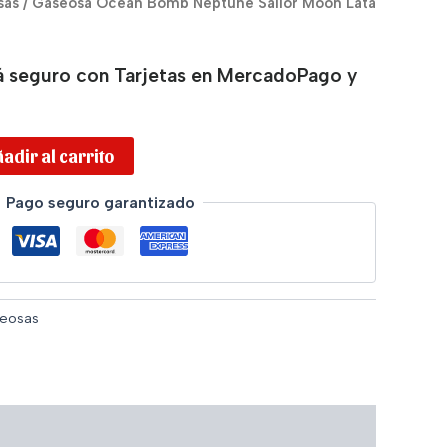
sas
/ Gaseosa Ocean Bomb Neptune Sailor Moon Lata
 seguro con Tarjetas en MercadoPago y
adir al carrito
Pago seguro garantizado
eosas