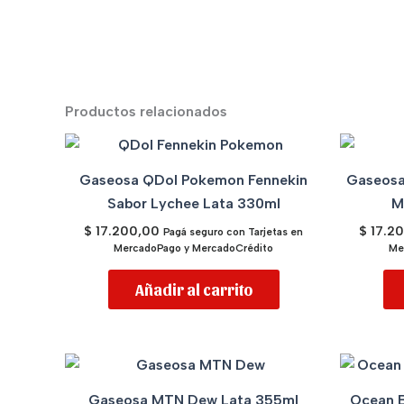
Productos relacionados
Gaseosa QDol Pokemon Fennekin
Gaseosa
Sabor Lychee Lata 330ml
M
$
17.200,00
$
17.2
Pagá seguro con Tarjetas en
MercadoPago y MercadoCrédito
Me
Añadir al carrito
Gaseosa MTN Dew Lata 355ml
Ocean B