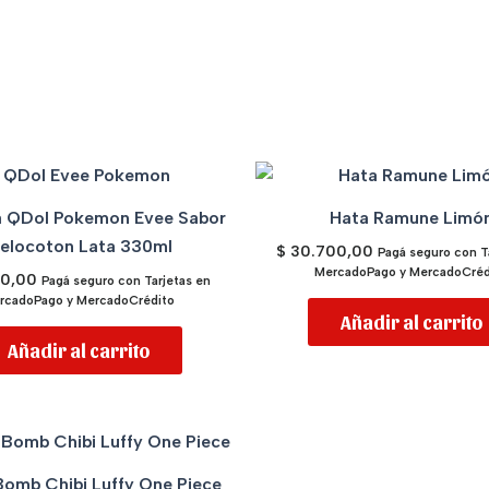
 QDol Pokemon Evee Sabor
Hata Ramune Limó
elocoton Lata 330ml
$
30.700,00
Pagá seguro con T
MercadoPago y MercadoCréd
00,00
Pagá seguro con Tarjetas en
rcadoPago y MercadoCrédito
Añadir al carrito
Añadir al carrito
omb Chibi Luffy One Piece