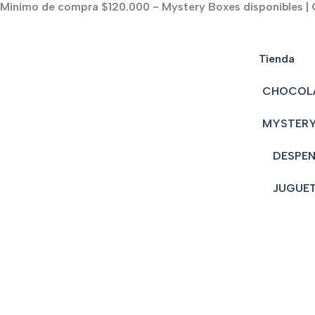
Minimo de compra $120.000 - Mystery Boxes disponibles | C
Ir
al
contenido
Tienda
CHOCOL
MYSTERY
DESPE
JUGUE