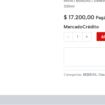
Inicio
/
BEBIDAS
/
Gaseo
Ocean
330ml
Bomb
Neptune
$
17.200,00
Pagá
Sailor
Moon
MercadoCrédito
Lata
330ml
Añ
-
+
cantidad
Categorías:
BEBIDAS
,
Gas