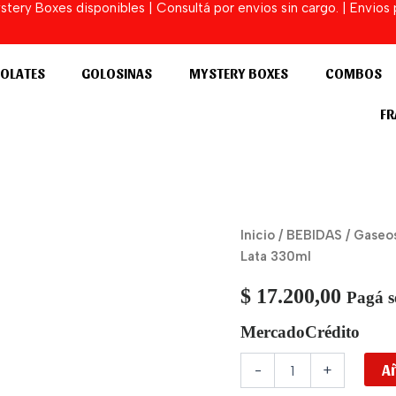
ery Boxes disponibles | Consultá por envios sin cargo. | Envios
OLATES
GOLOSINAS
MYSTERY BOXES
COMBOS
FR
Gaseosa
Inicio
/
BEBIDAS
/
Gaseo
QDol
Lata 330ml
Pokemon
Evee
$
17.200,00
Pagá s
Sabor
Melocoton
MercadoCrédito
Lata
330ml
Añ
-
+
cantidad