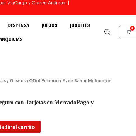
 por ViaCargo y Correo Andreani |
DESPENSA
JUEGOS
JUGUETES
0
Cart
ANQUICIAS
sas
/ Gaseosa QDol Pokemon Evee Sabor Melocoton
eguro con Tarjetas en MercadoPago y
adir al carrito