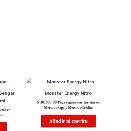
Gengar
Monster Energy Nitro
0ml
$
30.300,00
Pagá seguro con Tarjetas en
MercadoPago y MercadoCrédito
etas en
to
Añadir al carrito