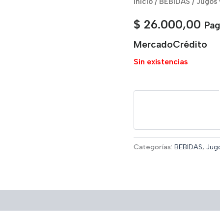
Inicio
/
BEBIDAS
/
Jugos 
$
26.000,00
Pag
MercadoCrédito
Sin existencias
Categorías:
BEBIDAS
,
Jugo