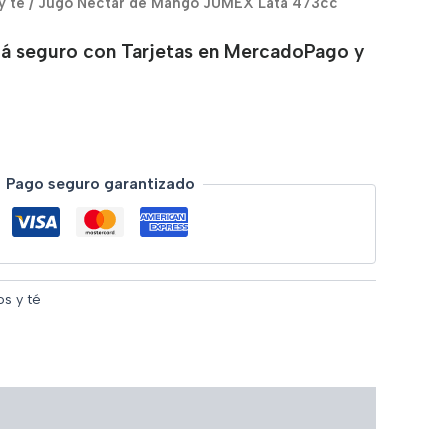
y té
/ Jugo Nectar de Mango JUMEX Lata 473cc
á seguro con Tarjetas en MercadoPago y
Pago seguro garantizado
s y té