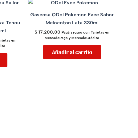
Gaseosa QDol Pokemon Evee Sabor
ka Tenou
Melocoton Lata 330ml
0ml
$
17.200,00
Pagá seguro con Tarjetas en
MercadoPago y MercadoCrédito
rjetas en
ito
Añadir al carrito