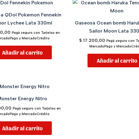
a QDol Pokemon Fennekin
bor Lychee Lata 330ml
Gaseosa Ocean bomb Haru
Sailor Moon Lata 33
00,00
Pagá seguro con Tarjetas en
rcadoPago y MercadoCrédito
$
17.200,00
Pagá seguro con Ta
MercadoPago y MercadoCréd
Añadir al carrito
Añadir al carrito
onster Energy Nitro
00,00
Pagá seguro con Tarjetas en
rcadoPago y MercadoCrédito
Añadir al carrito