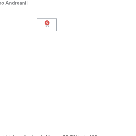
eo Andreani |
0
Cart