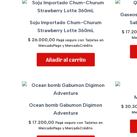
Gaseos
Soju Importado Chum-Churum
Sa
Strawberry Lotte 360mL
$
17.2
Me
$
26.000,00
Pagá seguro con Tarjetas en
MercadoPago y MercadoCrédito
Añadir al carrito
M
Ocean bomb Gabumon Digimon
$
30.3
Adventure
Me
$
17.200,00
Pagá seguro con Tarjetas en
MercadoPago y MercadoCrédito