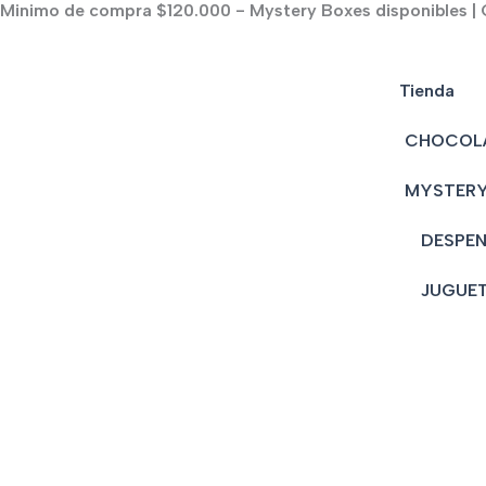
Minimo de compra $120.000 - Mystery Boxes disponibles | C
Ir
al
contenido
Tienda
CHOCOL
MYSTERY
DESPE
JUGUE