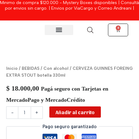
Minimo de compra $120.000 - Mystery Boxes disponibles | Consultá
Ir
por envios sin cargo. | Envios por ViaCargo y Correo Andreani |
al
contenido
0
Cart
MYSTERY BOXES
CERVEZA
GUINNES
FOREING
Inicio
/
BEBIDAS
/
Con alcohol
/ CERVEZA GUINNES FOREING
EXTRA
EXTRA STOUT botella 330ml
STOUT
botella
$
18.000,00
Pagá seguro con Tarjetas en
330ml
cantidad
MercadoPago y MercadoCrédito
Añadir al carrito
-
+
Pago seguro garantizado