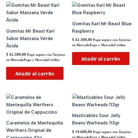
Gomitas Karl Mr Beast Blue
Gomitas Mr Beast Karl
Raspberry
Sabor Manzana Verde
$
42.300,00
Pagá seguro con Tarjetas
Ácida
en MercadoPago y MercadoCrédito
$
42.300,00
Pagá seguro con Tarjetas
Añadir al carrito
en MercadoPago y MercadoCrédito
Añadir al carrito
Masticables Sour Jelly
Caramelos de Mantequilla
Beans Warheads 113gr
Werthers Original de
$
19.600,00
Pagá seguro con Tarjetas
Cappuccino 42g
en MercadoPago y MercadoCrédito