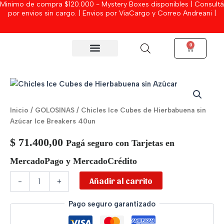
Minimo de compra $120.000 - Mystery Boxes disponibles | Consultá
Ir
por envios sin cargo. | Envios por ViaCargo y Correo Andreani |
al
contenido
0
Cart
MYSTERY BOXES
Chicles
Ice
Cubes
Inicio
/
GOLOSINAS
/ Chicles Ice Cubes de Hierbabuena sin
de
Azúcar Ice Breakers 40un
Hierbabuena
sin
$
71.400,00
Pagá seguro con Tarjetas en
Azúcar
Ice
MercadoPago y MercadoCrédito
Breakers
40un
Añadir al carrito
-
+
cantidad
Pago seguro garantizado