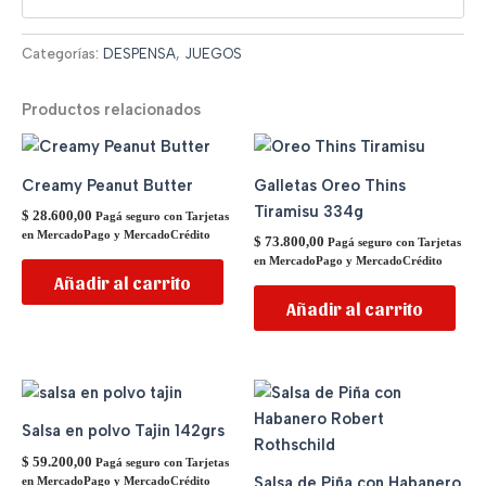
Categorías:
DESPENSA
,
JUEGOS
Productos relacionados
Creamy Peanut Butter
Galletas Oreo Thins
Tiramisu 334g
$
28.600,00
Pagá seguro con Tarjetas
en MercadoPago y MercadoCrédito
$
73.800,00
Pagá seguro con Tarjetas
en MercadoPago y MercadoCrédito
Añadir al carrito
Añadir al carrito
Salsa en polvo Tajin 142grs
$
59.200,00
Pagá seguro con Tarjetas
Salsa de Piña con Habanero
en MercadoPago y MercadoCrédito