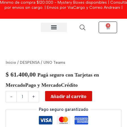
Minimo de compra $120.000 - Mystery Boxes disponibles | Consultá
Ir
por envios sin cargo. | Envios por ViaCargo y Correo Andreani |
al
contenido
0
Cart
MYSTERY BOXES
UNO
Teams
cantidad
Inicio
/
DESPENSA
/ UNO Teams
$
61.400,00
Pagá seguro con Tarjetas en
MercadoPago y MercadoCrédito
Añadir al carrito
-
+
Pago seguro garantizado