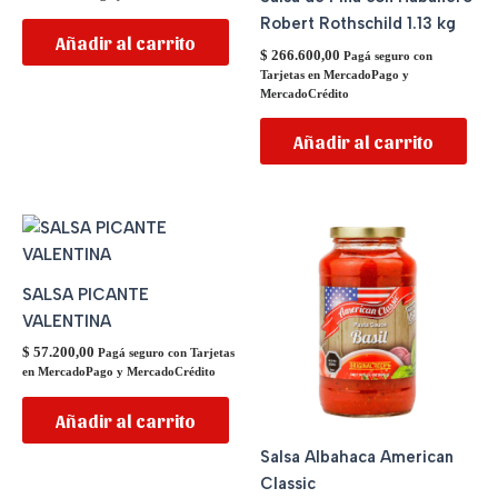
Robert Rothschild 1.13 kg
Añadir al carrito
$
266.600,00
Pagá seguro con
Tarjetas en MercadoPago y
MercadoCrédito
Añadir al carrito
SALSA PICANTE
VALENTINA
$
57.200,00
Pagá seguro con Tarjetas
en MercadoPago y MercadoCrédito
Añadir al carrito
Salsa Albahaca American
Classic