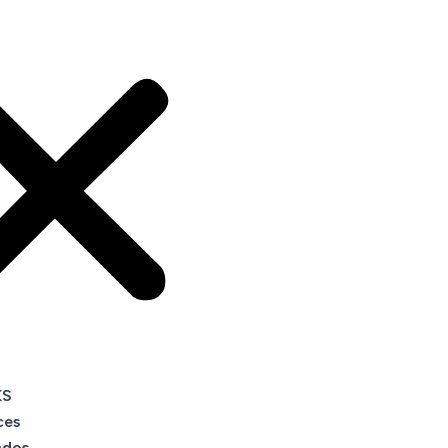
KS
ces
ados