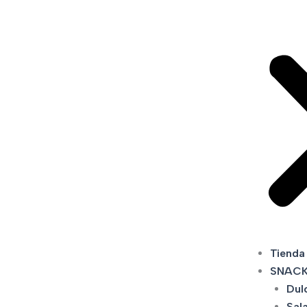
Tienda
SNAC
Dul
Sal