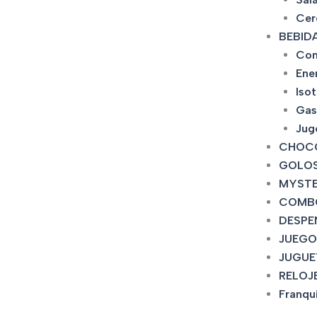
Cer
BEBID
Con
Ene
Iso
Gas
Jug
CHOC
GOLOS
MYSTE
COMB
DESPE
JUEGO
JUGUE
RELOJ
Franqu