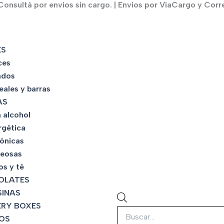
onsultá por envios sin cargo. | Envios por ViaCargo y Corr
Búsqueda
de
KS
productos
ces
ados
eales y barras
AS
 alcohol
rgética
tónicas
eosas
os y té
OLATES
INAS
RY BOXES
OS