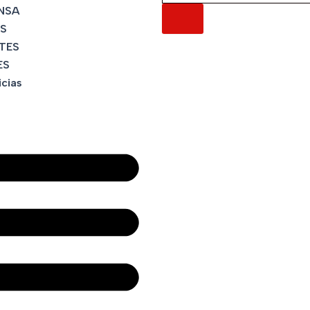
NSA
S
TES
ES
icias