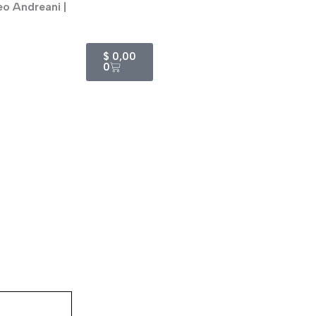
eo Andreani |
Cart
$
0,00
0