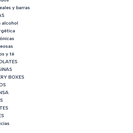
eales y barras
AS
 alcohol
rgética
tónicas
eosas
os y té
OLATES
INAS
RY BOXES
OS
NSA
S
TES
ES
icias