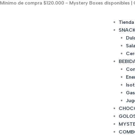
Minimo de compra $120.000 - Mystery Boxes disponibles | C
Ir
al
contenido
Tienda
SNAC
Dul
Sal
Cer
BEBID
Con
Ene
Iso
Gas
Jug
CHOC
GOLOS
MYSTE
COMB