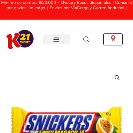
Minimo de compra $120.000 - Mystery Boxes disponibles | Consultá
Ir
por envios sin cargo. | Envios por ViaCargo y Correo Andreani |
al
contenido
0
Cart
Snickers
mousse
de
maracuja
42gr
cantidad