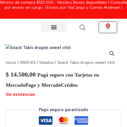
Minimo de compra $120.000 - Mystery Boxes disponibles | Consultá
Ir
por envios sin cargo. | Envios por ViaCargo y Correo Andreani |
al
contenido
0
Cart
MYSTERY BOXES
Inicio
/
SNACKS
/
Salados
/ Snack Takis dragon sweet chili
$
14.500,00
Pagá seguro con Tarjetas en
MercadoPago y MercadoCrédito
Sin existencias
Pago seguro garantizado