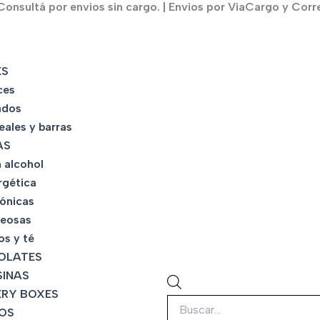
onsultá por envios sin cargo. | Envios por ViaCargo y Corr
Búsqueda
de
KS
productos
ces
ados
eales y barras
AS
 alcohol
rgética
tónicas
eosas
os y té
OLATES
INAS
RY BOXES
OS