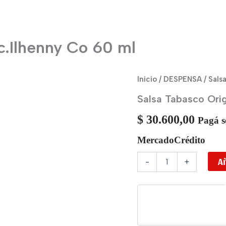
c.Ilhenny Co 60 ml
Salsa
Inicio
/
DESPENSA
/ Sals
Tabasco
Salsa Tabasco Orig
Original
Mc.Ilhenny
$
30.600,00
Co
Pagá s
60
ml
MercadoCrédito
cantidad
Añ
-
+