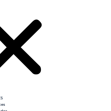
KS
ces
ados