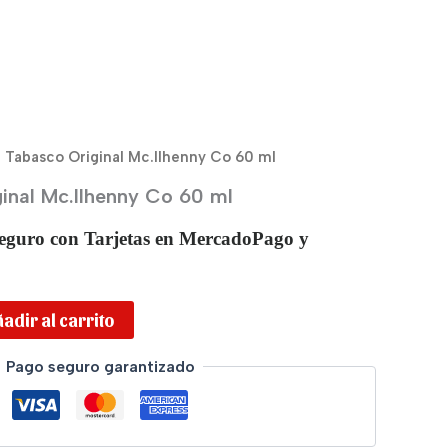
a Tabasco Original Mc.Ilhenny Co 60 ml
inal Mc.Ilhenny Co 60 ml
eguro con Tarjetas en MercadoPago y
adir al carrito
Pago seguro garantizado