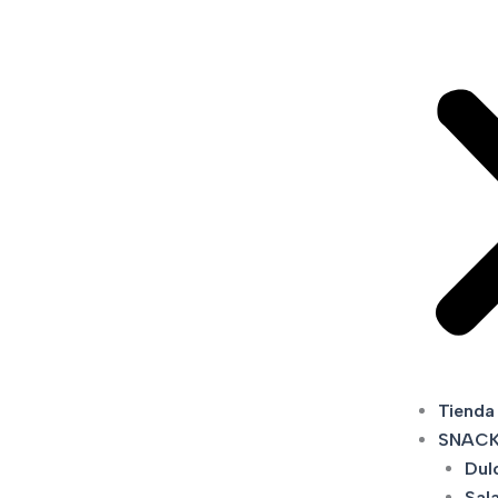
Tienda
SNAC
Dul
Sal