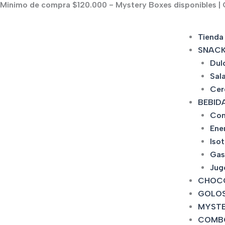
Minimo de compra $120.000 - Mystery Boxes disponibles | C
Ir
al
contenido
Tienda
SNAC
Dul
Sal
Cer
BEBID
Con
Ene
Iso
Gas
Jug
CHOC
GOLOS
MYSTE
COMB