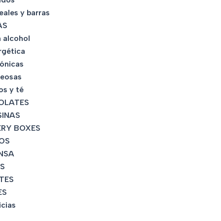
eales y barras
AS
 alcohol
rgética
tónicas
eosas
os y té
OLATES
INAS
RY BOXES
OS
NSA
S
TES
ES
icias