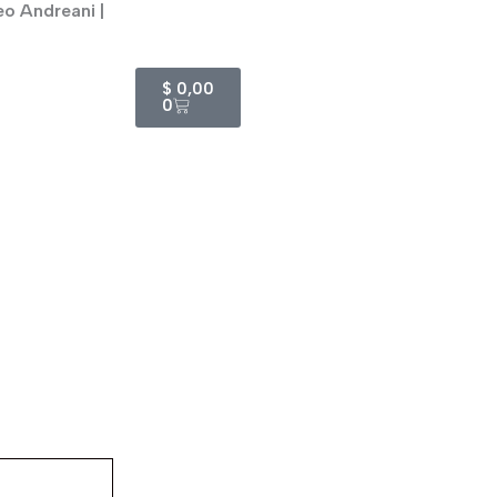
eo Andreani |
Cart
$
0,00
0