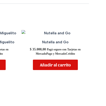
iguelito
Nutella and Go
$
35.000,00
etas en
Pagá seguro con Tarjetas en
to
MercadoPago y MercadoCrédito
Añadir al carrito