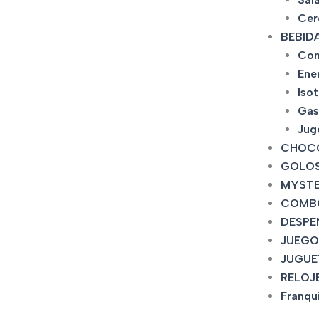
Cer
BEBID
Con
Ene
Iso
Gas
Jug
CHOC
GOLOS
MYSTE
COMB
DESPE
JUEGO
JUGUE
RELOJ
Franqu