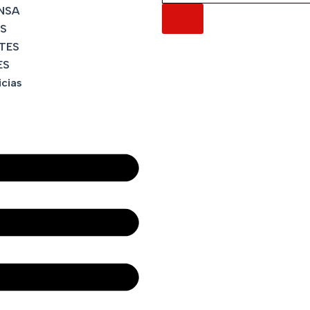
NSA
S
TES
ES
icias