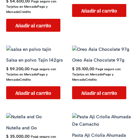
$
54.600,00
Pagá seguro con
Tarjetas en MercadoPago y
Añadir al carrito
MercadoCrédito
Añadir al carrito
Salsa en polvo Tajin 142grs
Oreo Asia Chocolate 97g
$
59.200,00
$
25.100,00
Pagá seguro con
Pagá seguro con
Tarjetas en MercadoPago y
Tarjetas en MercadoPago y
MercadoCrédito
MercadoCrédito
Añadir al carrito
Añadir al carrito
Nutella and Go
Pasta Ají Criolla Ahumada
$
35.000,00
Pagá seguro con