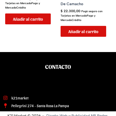
De Camacho
Tarjetas en MercadoPago y
MercadoCrédito
$
22.300,00
Pagá seguro con
Tarjetas en MercadoPago y
Añadir al carrito
MercadoCrédito
Añadir al carrito
CONTACTO
k21market
Pellegrini 274 - Santa Rosa La Pampa
K21 Market © 2026 –
Diseño Web
y
Publicidad
NB Redes