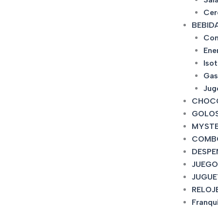
Cer
BEBID
Con
Ene
Iso
Gas
Jug
CHOC
GOLOS
MYSTE
COMB
DESPE
JUEGO
JUGUE
RELOJ
Franqu