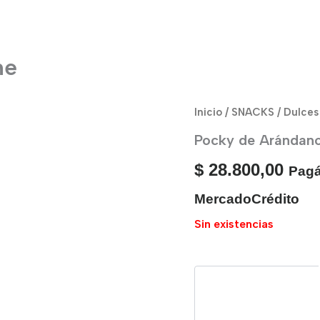
he
Inicio
/
SNACKS
/
Dulces
Pocky de Arándano
$
28.800,00
Pagá
MercadoCrédito
Sin existencias