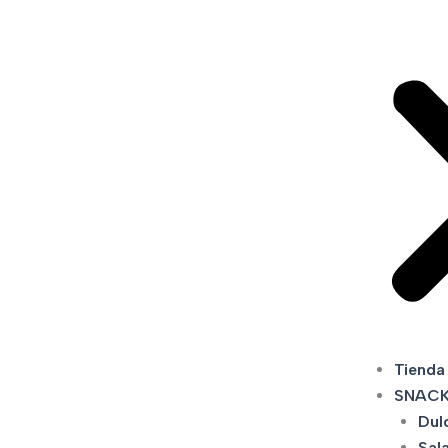
Tienda
SNAC
Dul
Sal