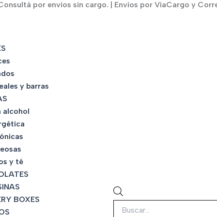
onsultá por envios sin cargo. | Envios por ViaCargo y Corr
Búsqueda
de
KS
productos
ces
ados
eales y barras
AS
 alcohol
rgética
tónicas
eosas
os y té
OLATES
INAS
RY BOXES
OS