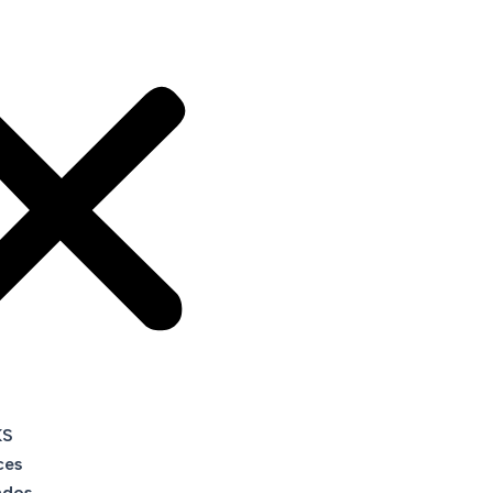
KS
ces
ados