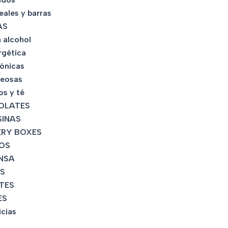
eales y barras
AS
 alcohol
rgética
tónicas
eosas
os y té
OLATES
INAS
RY BOXES
OS
NSA
S
TES
ES
icias