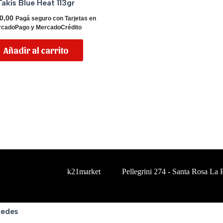
Takis Blue Heat 113gr
0,00
Pagá seguro con Tarjetas en
cadoPago y MercadoCrédito
Añadir al carrito
k21market
Pellegrini 274 - Santa Rosa La
Redes