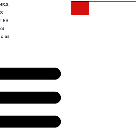
NSA
S
TES
ES
icias