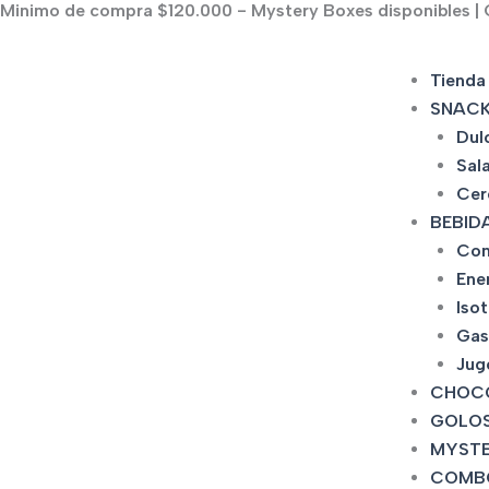
Minimo de compra $120.000 - Mystery Boxes disponibles | C
Ir
al
contenido
Tienda
SNAC
Dul
Sal
Cer
BEBID
Con
Ene
Iso
Gas
Jug
CHOC
GOLOS
MYSTE
COMB