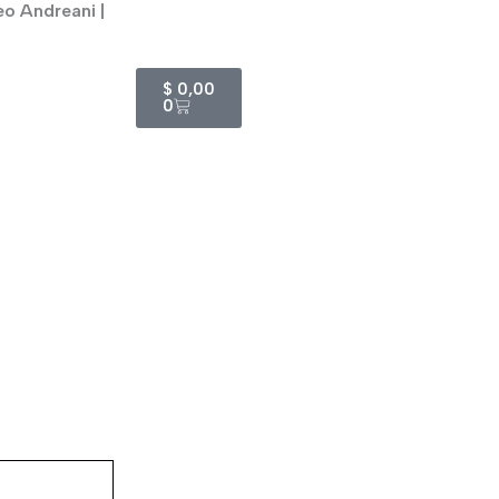
eo Andreani |
Cart
$
0,00
0