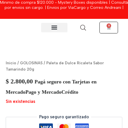
Minimo de compra $120.000 - Mystery Boxes disponibles | Consultá
Ir
por envios sin cargo. | Envios por ViaCargo y Correo Andreani |
al
contenido
0
Cart
MYSTERY BOXES
Inicio
/
GOLOSINAS
/ Paleta de Dulce Ricaleta Sabor
Tamarindo 20g
$
2.800,00
Pagá seguro con Tarjetas en
MercadoPago y MercadoCrédito
Sin existencias
Pago seguro garantizado