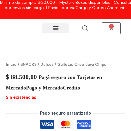
Minimo de compra $120.000 - Mystery Boxes disponibles | Consultá
Ir
por envios sin cargo. | Envios por ViaCargo y Correo Andreani |
al
contenido
0
Cart
MYSTERY BOXES
Inicio
/
SNACKS
/
Dulces
/ Galletas Oreo Java Chips
$
88.500,00
Pagá seguro con Tarjetas en
MercadoPago y MercadoCrédito
Sin existencias
Pago seguro garantizado