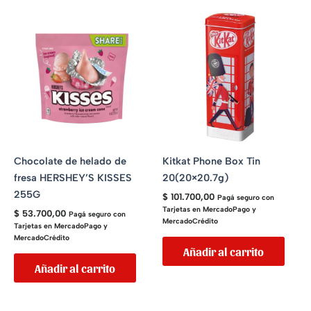
Chocolate de helado de
Kitkat Phone Box Tin
fresa HERSHEY’S KISSES
20(20×20.7g)
255G
$
101.700,00
Pagá seguro con
Tarjetas en MercadoPago y
$
53.700,00
Pagá seguro con
MercadoCrédito
Tarjetas en MercadoPago y
MercadoCrédito
Añadir al carrito
Añadir al carrito