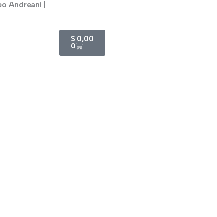
eo Andreani |
Cart
$
0,00
0