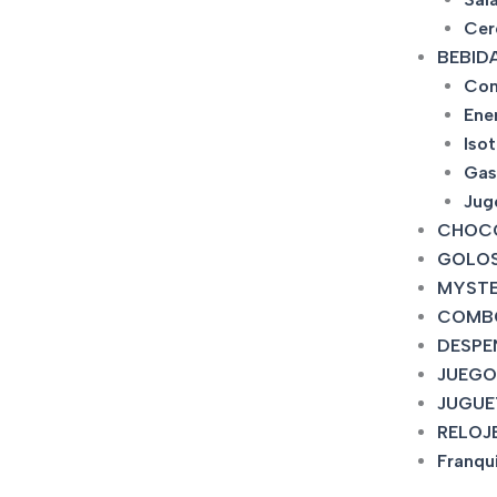
Cer
BEBID
Con
Ene
Iso
Gas
Jug
CHOC
GOLOS
MYSTE
COMB
DESPE
JUEGO
JUGUE
RELOJ
Franqu