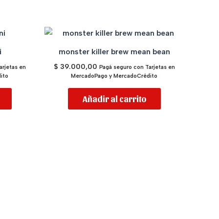
i
monster killer brew mean bean
$
39.000,00
arjetas en
Pagá seguro con Tarjetas en
ito
MercadoPago y MercadoCrédito
Añadir al carrito