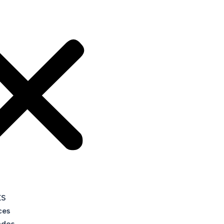
KS
ces
ados