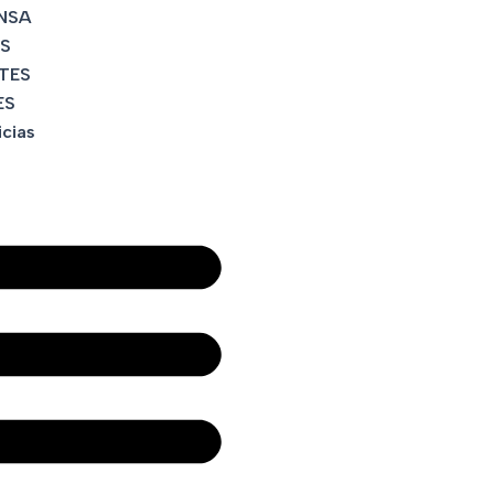
NSA
S
TES
ES
icias