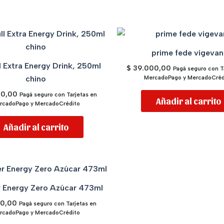
prime fede vigevan
l Extra Energy Drink, 250ml
$
39.000,00
Pagá seguro con T
chino
MercadoPago y MercadoCréd
00,00
Pagá seguro con Tarjetas en
Añadir al carrito
rcadoPago y MercadoCrédito
Añadir al carrito
 Energy Zero Azúcar 473ml
00,00
Pagá seguro con Tarjetas en
rcadoPago y MercadoCrédito