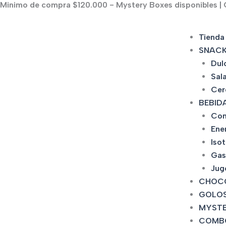
Minimo de compra $120.000 - Mystery Boxes disponibles | C
Ir
al
contenido
Tienda
SNAC
Dul
Sal
Cer
BEBID
Con
Ene
Iso
Gas
Jug
CHOC
GOLOS
MYSTE
COMB