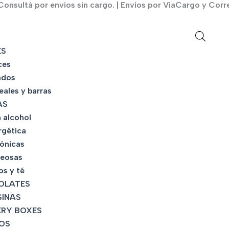
onsultá por envios sin cargo. | Envios por ViaCargo y Corr
KS
ces
ados
eales y barras
AS
 alcohol
rgética
tónicas
eosas
os y té
OLATES
INAS
RY BOXES
OS