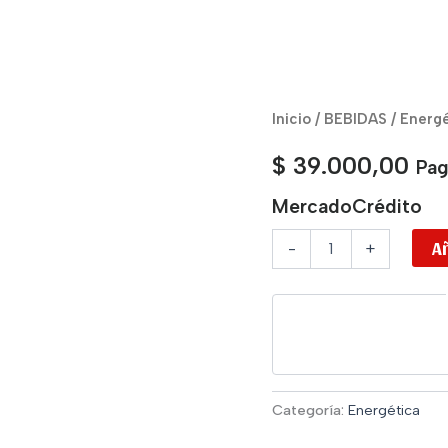
Monster
Inicio
/
BEBIDAS
/
Energé
Energy
Zero
$
39.000,00
Pag
Ultra
Strawberry
MercadoCrédito
Dream
cantidad
Añ
-
+
Categoría:
Energética