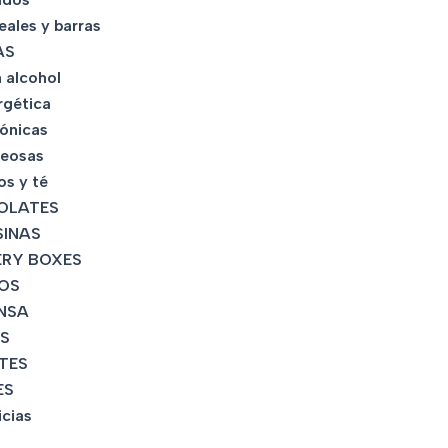
eales y barras
AS
 alcohol
rgética
tónicas
eosas
os y té
OLATES
INAS
RY BOXES
OS
NSA
S
TES
ES
icias