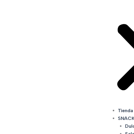
Tienda
SNAC
Dul
Sal