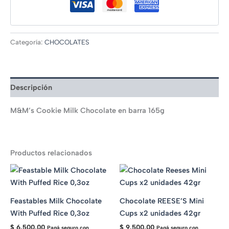
Categoría:
CHOCOLATES
Descripción
M&M’s Cookie Milk Chocolate en barra 165g
Productos relacionados
Feastables Milk Chocolate
Chocolate REESE’S Mini
With Puffed Rice 0,3oz
Cups x2 unidades 42gr
$
6.500,00
$
9.500,00
Pagá seguro con
Pagá seguro con