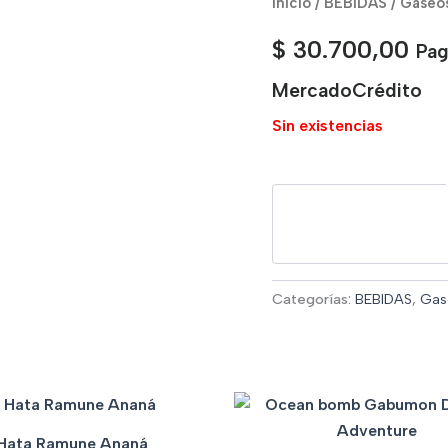
Inicio
/
BEBIDAS
/
Gaseo
$
30.700,00
Pag
MercadoCrédito
Sin existencias
Categorías:
BEBIDAS
,
Gas
Hata Ramune Ananá