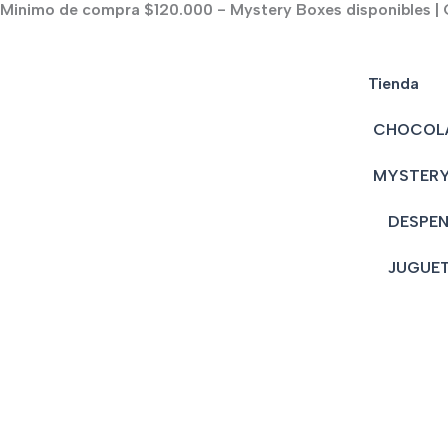
Minimo de compra $120.000 - Mystery Boxes disponibles | C
Ir
al
contenido
Tienda
CHOCOL
MYSTERY
DESPE
JUGUE