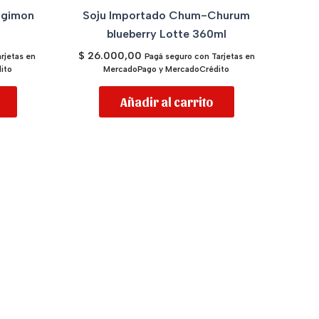
igimon
Soju Importado Chum-Churum
blueberry Lotte 360ml
$
26.000,00
rjetas en
Pagá seguro con Tarjetas en
ito
MercadoPago y MercadoCrédito
Añadir al carrito