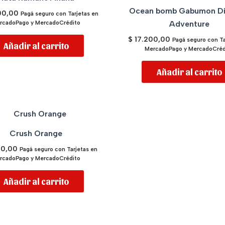
Ocean bomb Gabumon D
00,00
Pagá seguro con Tarjetas en
rcadoPago y MercadoCrédito
Adventure
$
17.200,00
Pagá seguro con Ta
Añadir al carrito
MercadoPago y MercadoCréd
Añadir al carrito
Crush Orange
00,00
Pagá seguro con Tarjetas en
rcadoPago y MercadoCrédito
Añadir al carrito