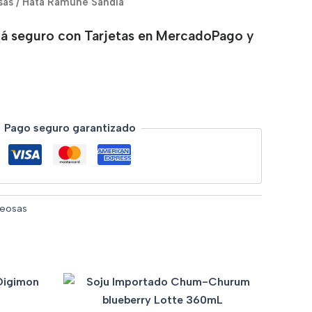
sas
/ Hata Ramune Sandía
á seguro con Tarjetas en MercadoPago y
Pago seguro garantizado
eosas