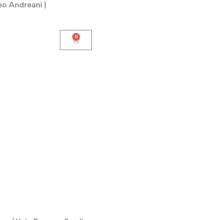
eo Andreani |
0
Cart