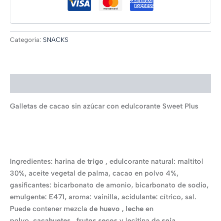
Categoría:
SNACKS
Descripción
Galletas de cacao sin azúcar con edulcorante Sweet Plus
Ingredientes: harina
de trigo
, edulcorante natural: maltitol
30%, aceite vegetal de palma, cacao en polvo 4%,
gasificantes: bicarbonato de amonio, bicarbonato de sodio,
emulgente: E471, aroma: vainilla, acidulante: cítrico, sal.
Puede contener mezcla
de huevo
,
leche
en
polvo,
cacahuetes
,
frutos secos
y lecitina de
soja
.