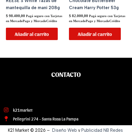
REESE’S White Tazas de
Chocolate ButterBeer
mantequilla de maní 208g
Cream Harry Potter 53g
$
98.400,00
$
82.000,00
Pagá seguro con Tarjetas
Pagá seguro con Tarjetas
en MercadoPago y MercadoCrédito
en MercadoPago y MercadoCrédito
Añadir al carrito
Añadir al carrito
CONTACTO
k21market
Pellegrini 274 - Santa Rosa La Pampa
K21 Market © 2026 –
Diseño Web
y
Publicidad
NB Redes