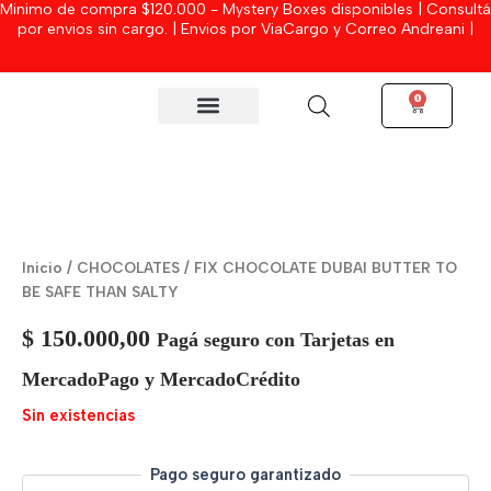
Minimo de compra $120.000 - Mystery Boxes disponibles | Consultá
Ir
por envios sin cargo. | Envios por ViaCargo y Correo Andreani |
al
contenido
0
Cart
MYSTERY BOXES
Inicio
/
CHOCOLATES
/ FIX CHOCOLATE DUBAI BUTTER TO
BE SAFE THAN SALTY
$
150.000,00
Pagá seguro con Tarjetas en
MercadoPago y MercadoCrédito
Sin existencias
Pago seguro garantizado