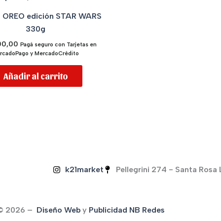
s OREO edición STAR WARS
330g
00,00
Pagá seguro con Tarjetas en
rcadoPago y MercadoCrédito
Añadir al carrito
k21market
Pellegrini 274 - Santa Rosa
 © 2026 –
Diseño Web
y
Publicidad
NB Redes