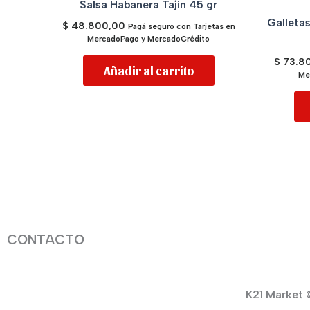
Salsa Habanera Tajin 45 gr
Galleta
$
48.800,00
Pagá seguro con Tarjetas en
MercadoPago y MercadoCrédito
$
73.8
Añadir al carrito
Me
CONTACTO
K21 Market