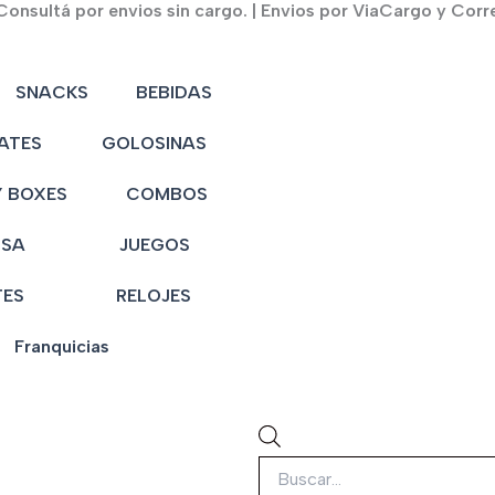
onsultá por envios sin cargo. | Envios por ViaCargo y Corr
Búsqueda
SNACKS
BEBIDAS
de
productos
ATES
GOLOSINAS
 BOXES
COMBOS
NSA
JUEGOS
TES
RELOJES
Franquicias