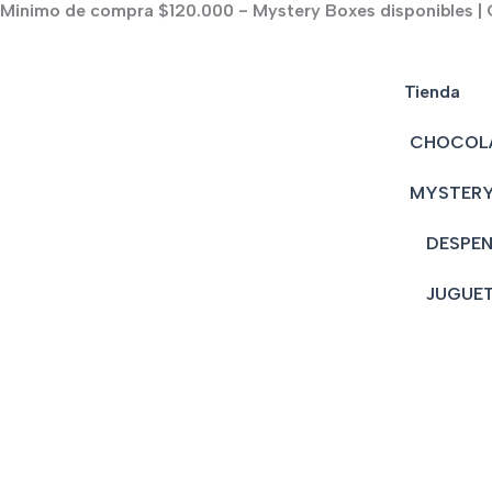
Minimo de compra $120.000 - Mystery Boxes disponibles | C
Ir
al
contenido
Tienda
CHOCOL
MYSTERY
DESPE
JUGUE