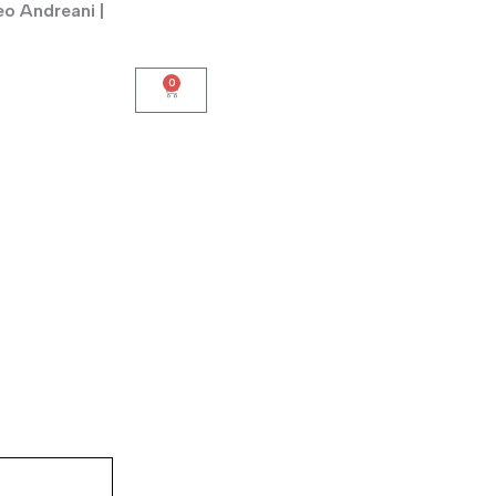
eo Andreani |
0
Cart