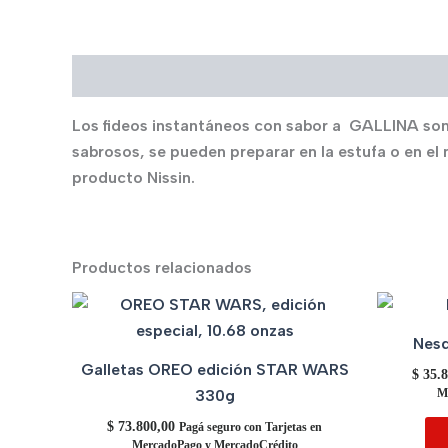
Descripción
Los fideos instantáneos con sabor a GALLINA son i
sabrosos, se pueden preparar en la estufa o en el 
producto Nissin.
Productos relacionados
Nesq
Galletas OREO edición STAR WARS
$
35.8
330g
M
$
73.800,00
Pagá seguro con Tarjetas en
MercadoPago y MercadoCrédito