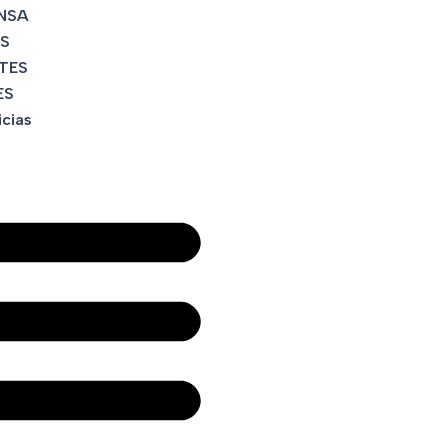
NSA
S
TES
ES
icias