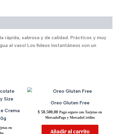
a rápida, sabrosa y de calidad. Prácticos y muy
gua al vaso! Los fideos instantáneos son un
Oreo Gluten Free
te Crema
$
58.500,00
Pagá seguro con Tarjetas en
30g
MercadoPago y MercadoCrédito
jetas en
Añadir al carrito
to