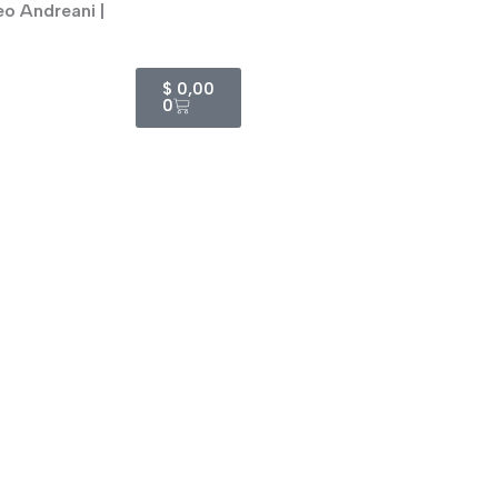
eo Andreani |
Cart
$
0,00
0