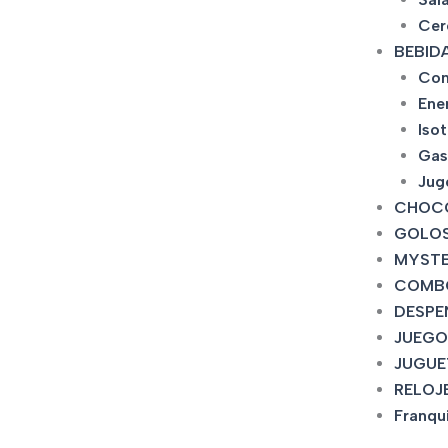
Cer
BEBID
Con
Ene
Iso
Gas
Jug
CHOC
GOLOS
MYSTE
COMB
DESPE
JUEGO
JUGUE
RELOJ
Franqu