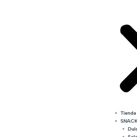
Tienda
SNAC
Dul
Sal