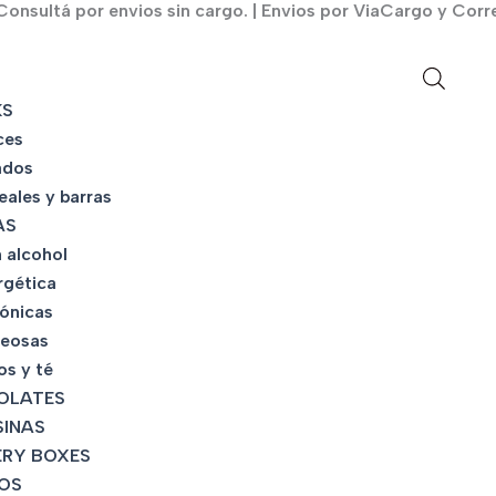
onsultá por envios sin cargo. | Envios por ViaCargo y Corr
KS
ces
ados
eales y barras
AS
 alcohol
rgética
tónicas
eosas
os y té
OLATES
INAS
RY BOXES
OS