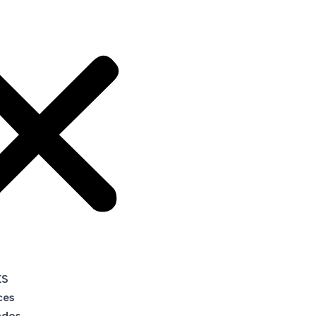
KS
ces
ados