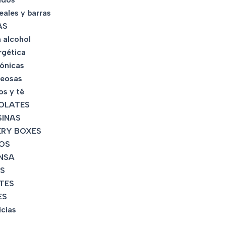
eales y barras
AS
 alcohol
rgética
tónicas
eosas
os y té
OLATES
INAS
RY BOXES
OS
NSA
S
TES
ES
icias