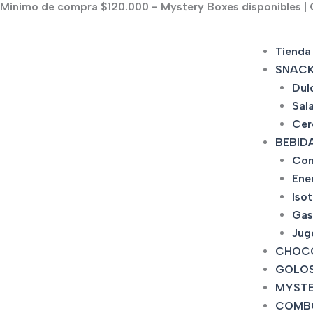
Minimo de compra $120.000 - Mystery Boxes disponibles | C
Ir
al
contenido
Tienda
SNAC
Dul
Sal
Cer
BEBID
Con
Ene
Iso
Gas
Jug
CHOC
GOLOS
MYSTE
COMB