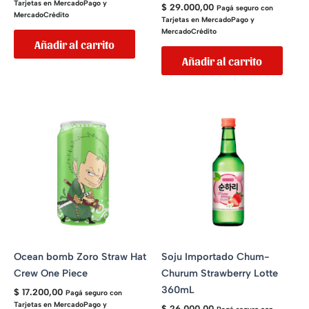
Tarjetas en MercadoPago y
$
29.000,00
Pagá seguro con
MercadoCrédito
Tarjetas en MercadoPago y
MercadoCrédito
Añadir al carrito
Añadir al carrito
Ocean bomb Zoro Straw Hat
Soju Importado Chum-
Crew One Piece
Churum Strawberry Lotte
360mL
$
17.200,00
Pagá seguro con
Tarjetas en MercadoPago y
$
26.000,00