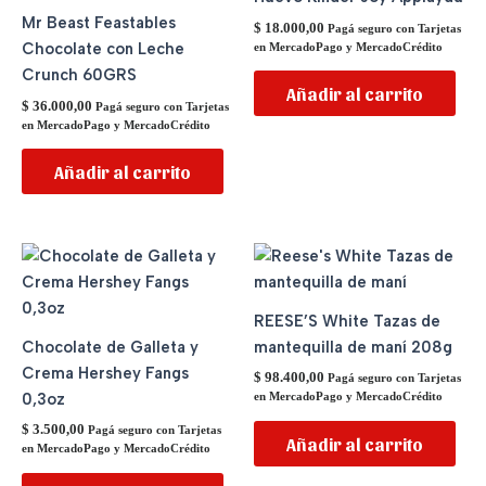
Mr Beast Feastables
$
18.000,00
Pagá seguro con Tarjetas
Chocolate con Leche
en MercadoPago y MercadoCrédito
Crunch 60GRS
Añadir al carrito
$
36.000,00
Pagá seguro con Tarjetas
en MercadoPago y MercadoCrédito
Añadir al carrito
REESE’S White Tazas de
Chocolate de Galleta y
mantequilla de maní 208g
Crema Hershey Fangs
$
98.400,00
Pagá seguro con Tarjetas
0,3oz
en MercadoPago y MercadoCrédito
$
3.500,00
Pagá seguro con Tarjetas
Añadir al carrito
en MercadoPago y MercadoCrédito