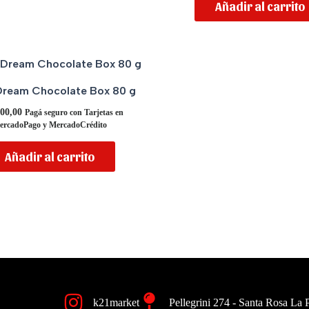
Añadir al carrito
Dream Chocolate Box 80 g
00,00
Pagá seguro con Tarjetas en
ercadoPago y MercadoCrédito
Añadir al carrito
k21market
Pellegrini 274 - Santa Rosa La