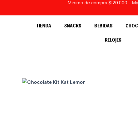
Minimo de compra $120.000 - Myst
Ir
al
contenido
TIENDA
SNACKS
BEBIDAS
CHOC
RELOJES