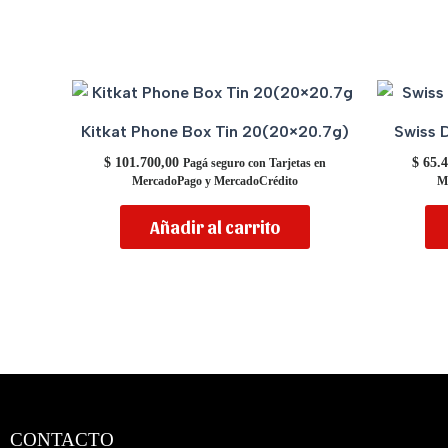
Kitkat Phone Box Tin 20(20×20.7g)
Swiss 
$
101.700,00
$
65.4
Pagá seguro con Tarjetas en
MercadoPago y MercadoCrédito
M
Añadir al carrito
CONTACTO