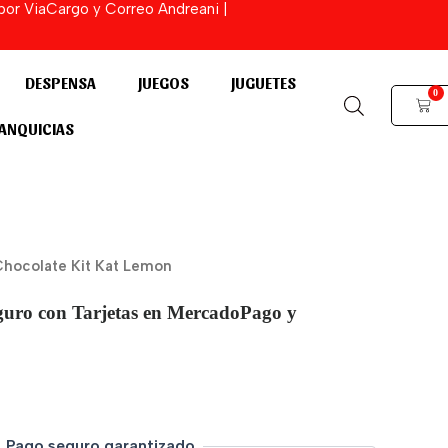
 por ViaCargo y Correo Andreani |
DESPENSA
JUEGOS
JUGUETES
0
Cart
ANQUICIAS
Chocolate Kit Kat Lemon
guro con Tarjetas en MercadoPago y
Pago seguro garantizado