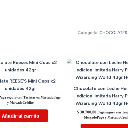
Categoría:
CHOCOLATES
ate REESE’S Mini Cups x2
unidades 42gr
Chocolate con Leche Her
edicion limitada Harry P
Pagá seguro con Tarjetas en MercadoPago
Wizarding World 43gr H
y MercadoCrédito
$
38.700,00
Pagá seguro con Tarj
Añadir al carrito
MercadoPago y MercadoCrédi