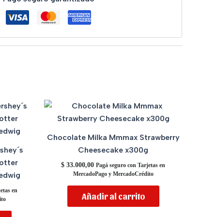
Chocolate Milka Mmmax Strawberry
shey´s
Cheesecake x300g
otter
$
33.000,00
Pagá seguro con Tarjetas en
edwig
MercadoPago y MercadoCrédito
etas en
Añadir al carrito
to