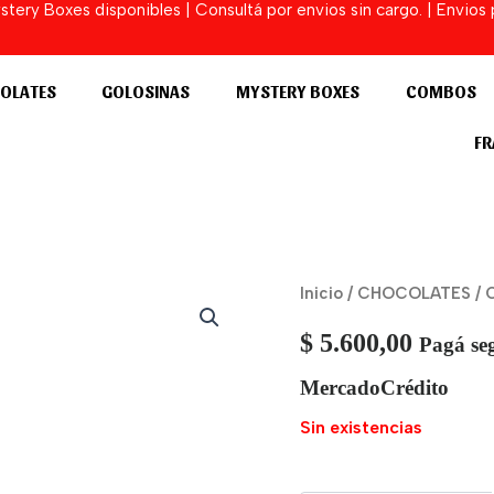
ery Boxes disponibles | Consultá por envios sin cargo. | Envios
OLATES
GOLOSINAS
MYSTERY BOXES
COMBOS
FR
Inicio
/
CHOCOLATES
/ 
$
5.600,00
Pagá se
MercadoCrédito
Sin existencias