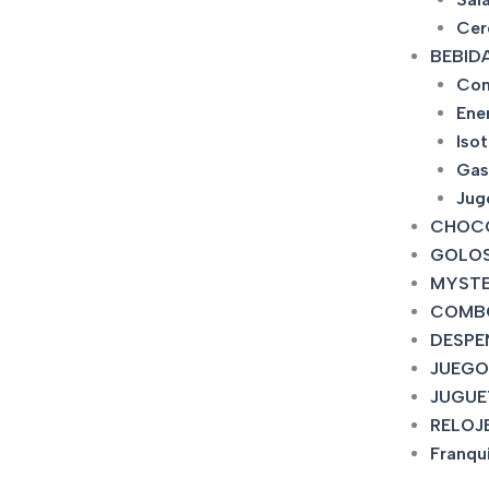
Cer
BEBID
Con
Ene
Iso
Gas
Jug
CHOC
GOLOS
MYSTE
COMB
DESPE
JUEGO
JUGUE
RELOJ
Franqu