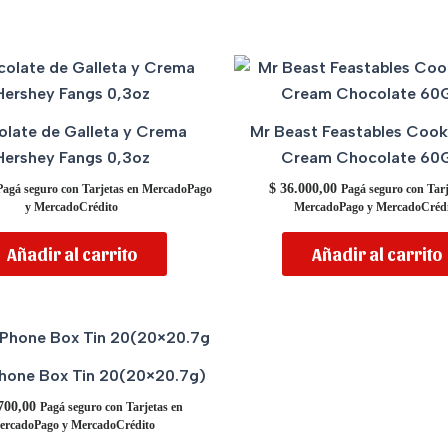
late de Galleta y Crema
Mr Beast Feastables Cook
Hershey Fangs 0,3oz
Cream Chocolate 60
$
36.000,00
Pagá seguro con Tarjetas en MercadoPago
Pagá seguro con Tarj
y MercadoCrédito
MercadoPago y MercadoCrédi
Añadir al carrito
Añadir al carrito
Phone Box Tin 20(20×20.7g)
700,00
Pagá seguro con Tarjetas en
ercadoPago y MercadoCrédito