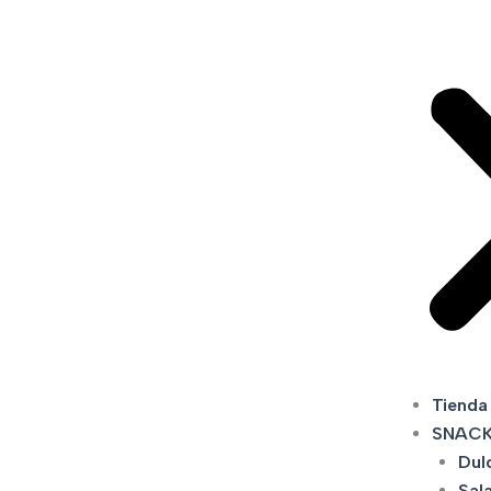
Tienda
SNAC
Dul
Sal