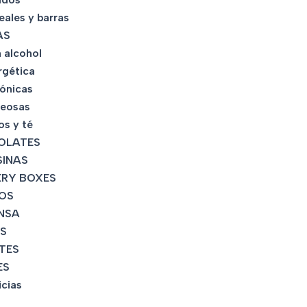
eales y barras
AS
 alcohol
rgética
tónicas
eosas
os y té
OLATES
INAS
RY BOXES
OS
NSA
S
TES
ES
icias