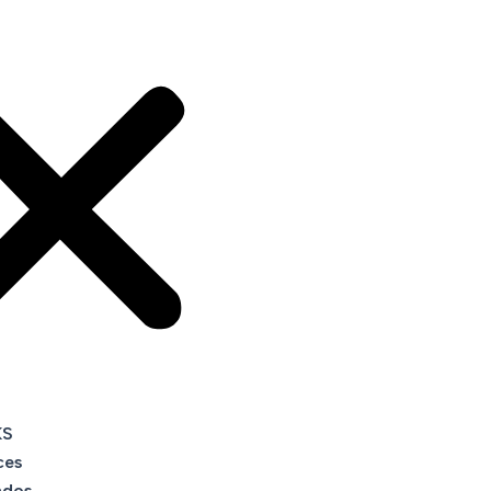
KS
ces
ados