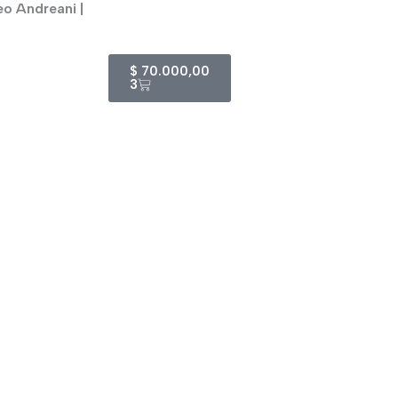
eo Andreani |
Cart
$
70.000,00
3