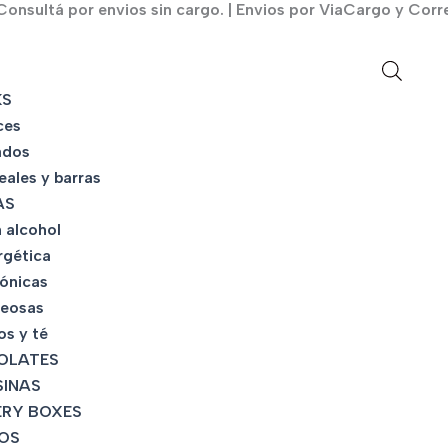
onsultá por envios sin cargo. | Envios por ViaCargo y Corr
KS
ces
ados
eales y barras
AS
 alcohol
rgética
tónicas
eosas
os y té
OLATES
INAS
RY BOXES
OS