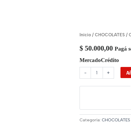
CHOCLY
Inicio
/
CHOCOLATES
/ 
baklave
bueno
$
50.000,00
Pagá s
cantidad
MercadoCrédito
Añ
-
+
Categoría:
CHOCOLATES