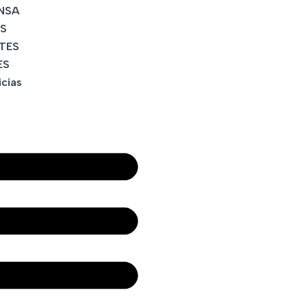
NSA
S
TES
ES
icias