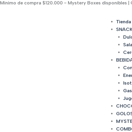
Minimo de compra $120.000 - Mystery Boxes disponibles | C
Ir
al
contenido
Tienda
SNAC
Dul
Sal
Cer
BEBID
Con
Ene
Iso
Gas
Jug
CHOC
GOLOS
MYSTE
COMB