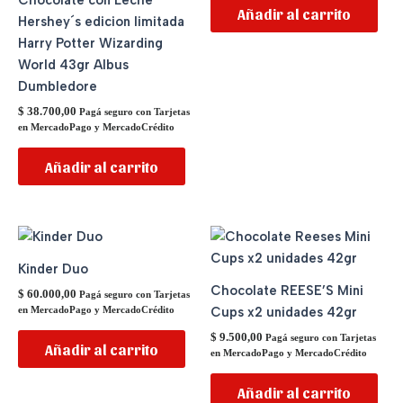
Chocolate con Leche
Añadir al carrito
Hershey´s edicion limitada
Harry Potter Wizarding
World 43gr Albus
Dumbledore
$
38.700,00
Pagá seguro con Tarjetas
en MercadoPago y MercadoCrédito
Añadir al carrito
Kinder Duo
Chocolate REESE’S Mini
$
60.000,00
Pagá seguro con Tarjetas
Cups x2 unidades 42gr
en MercadoPago y MercadoCrédito
$
9.500,00
Pagá seguro con Tarjetas
Añadir al carrito
en MercadoPago y MercadoCrédito
Añadir al carrito