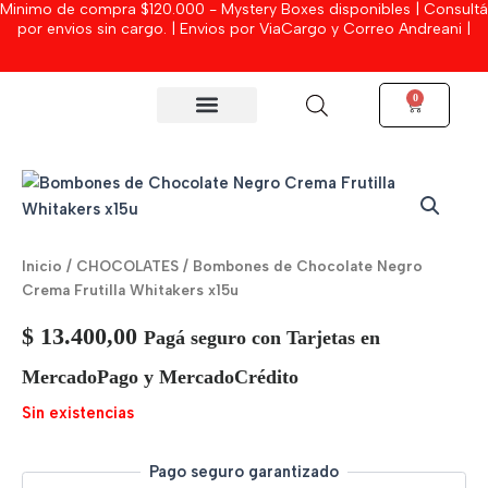
Minimo de compra $120.000 - Mystery Boxes disponibles | Consultá
Ir
por envios sin cargo. | Envios por ViaCargo y Correo Andreani |
al
contenido
0
Cart
MYSTERY BOXES
Inicio
/
CHOCOLATES
/ Bombones de Chocolate Negro
Crema Frutilla Whitakers x15u
$
13.400,00
Pagá seguro con Tarjetas en
MercadoPago y MercadoCrédito
Sin existencias
Pago seguro garantizado