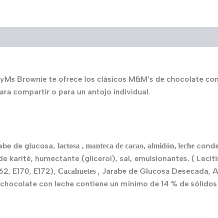
yMs Brownie te ofrece los clásicos M&M’s de chocolate con 
ara compartir o para un antojo individual.
rabe de glucosa,
conde
lactosa , manteca de cacao, almidón, leche
e karité, humectante (glicerol), sal, emulsionantes. ( Lecit
62, E170, E172),
, Jarabe de Glucosa Desecada, 
Cacahuetes
el chocolate con leche contiene un mínimo de 14 % de sólidos