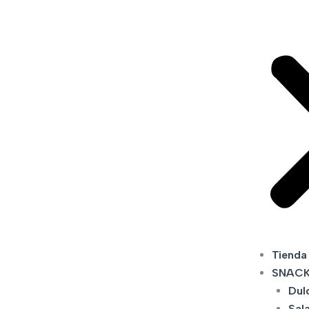
Tienda
SNAC
Dul
Sal