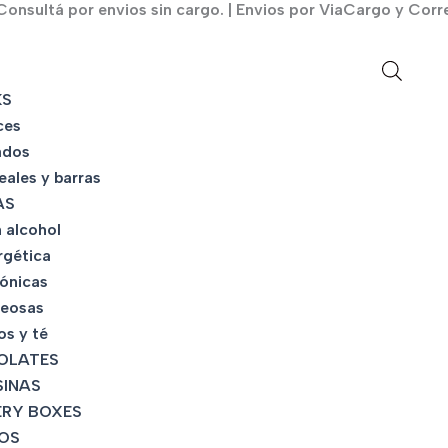
onsultá por envios sin cargo. | Envios por ViaCargo y Corr
KS
ces
ados
eales y barras
AS
 alcohol
rgética
tónicas
eosas
os y té
OLATES
INAS
RY BOXES
OS