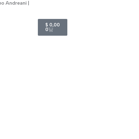
eo Andreani |
Cart
$
0,00
0