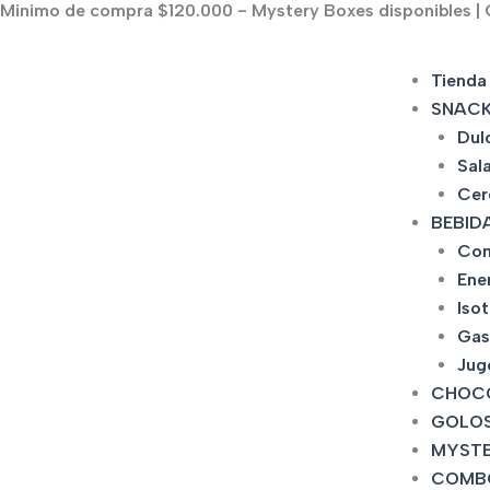
Minimo de compra $120.000 - Mystery Boxes disponibles | C
Ir
al
contenido
Tienda
SNAC
Dul
Sal
Cer
BEBID
Con
Ene
Iso
Gas
Jug
CHOC
GOLOS
MYSTE
COMB