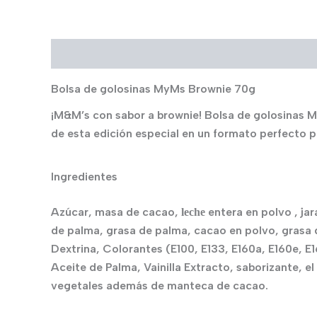
Descripción
Bolsa de golosinas MyMs Brownie 70g
¡M&M’s con sabor a brownie! Bolsa de golosinas M
de esta edición especial en un formato perfecto p
Ingredientes
Azúcar, masa de cacao,
entera en polvo , ja
leche
de palma, grasa de palma, cacao en polvo, grasa d
Dextrina, Colorantes (E100, E133, E160a, E160e, E1
Aceite de Palma, Vainilla Extracto, saborizante, 
vegetales además de manteca de cacao.