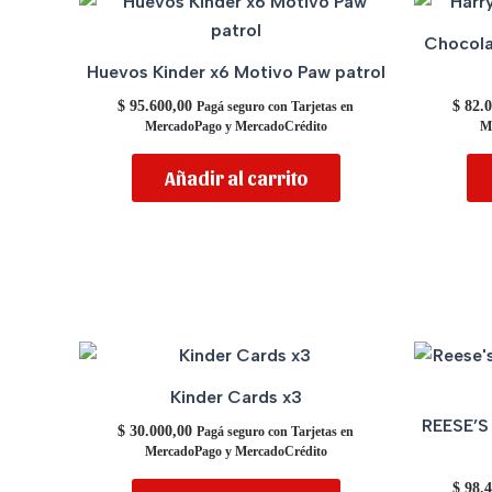
Chocola
Huevos Kinder x6 Motivo Paw patrol
$
95.600,00
$
82.0
Pagá seguro con Tarjetas en
MercadoPago y MercadoCrédito
M
Añadir al carrito
Kinder Cards x3
REESE’S 
$
30.000,00
Pagá seguro con Tarjetas en
MercadoPago y MercadoCrédito
$
98.4