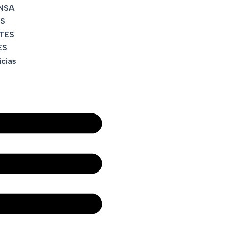
NSA
S
TES
ES
icias