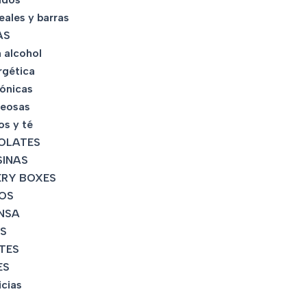
eales y barras
AS
 alcohol
rgética
tónicas
eosas
os y té
OLATES
INAS
RY BOXES
OS
NSA
S
TES
ES
icias