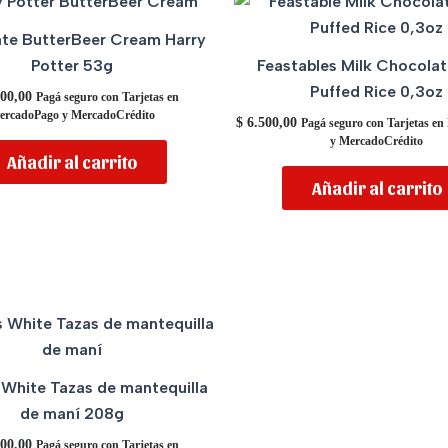
te ButterBeer Cream Harry
Potter 53g
Feastables Milk Chocola
Puffed Rice 0,3oz
00,00
Pagá seguro con Tarjetas en
ercadoPago y MercadoCrédito
$
6.500,00
Pagá seguro con Tarjetas e
y MercadoCrédito
Añadir al carrito
Añadir al carrito
White Tazas de mantequilla
de maní 208g
00,00
Pagá seguro con Tarjetas en