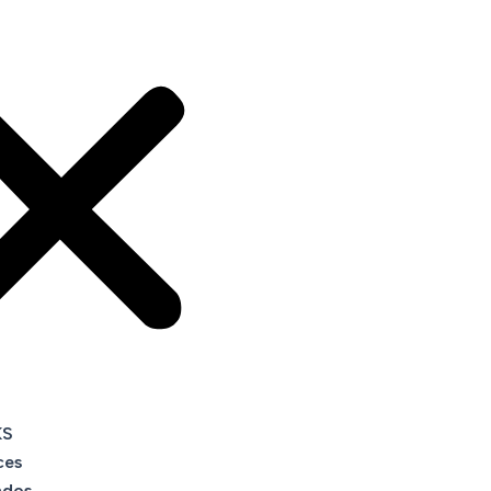
KS
ces
ados