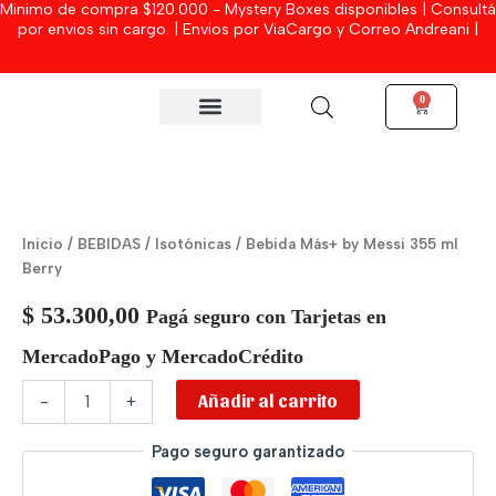
Minimo de compra $120.000 - Mystery Boxes disponibles | Consultá
Ir
por envios sin cargo. | Envios por ViaCargo y Correo Andreani |
al
contenido
0
Cart
MYSTERY BOXES
Bebida
Más+
by
Inicio
/
BEBIDAS
/
Isotónicas
/ Bebida Más+ by Messi 355 ml
Messi
Berry
355
ml
$
53.300,00
Pagá seguro con Tarjetas en
Berry
cantidad
MercadoPago y MercadoCrédito
Añadir al carrito
-
+
Pago seguro garantizado