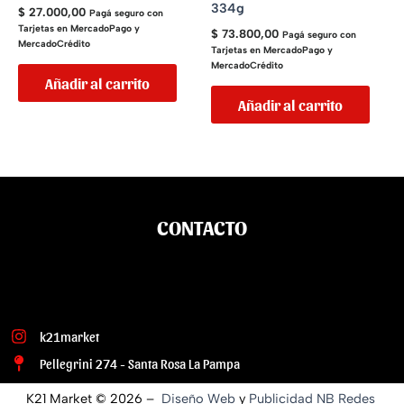
334g
$
27.000,00
Pagá seguro con
Tarjetas en MercadoPago y
$
73.800,00
Pagá seguro con
MercadoCrédito
Tarjetas en MercadoPago y
MercadoCrédito
Añadir al carrito
Añadir al carrito
CONTACTO
k21market
Pellegrini 274 - Santa Rosa La Pampa
K21 Market © 2026 –
Diseño Web
y
Publicidad
NB Redes