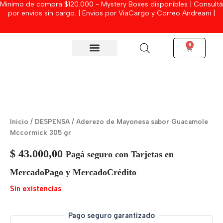
Minimo de compra $120.000 - Mystery Boxes disponibles | Consultá
Ir
por envios sin cargo. | Envios por ViaCargo y Correo Andreani |
al
contenido
0
Cart
MYSTERY BOXES
Inicio
/
DESPENSA
/ Aderezo de Mayonesa sabor Guacamole
Mccormick 305 gr
$
43.000,00
Pagá seguro con Tarjetas en
MercadoPago y MercadoCrédito
Sin existencias
Pago seguro garantizado